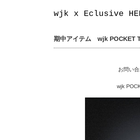
wjk x Eclusive HE
期中アイテム wjk POCKET T 
お問い合
wjk POCK