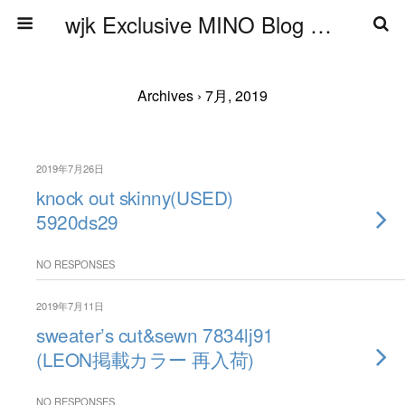
wjk Exclusive MINO Blog ブログ
Archives › 7月, 2019
2019年7月26日
knock out skinny(USED)
5920ds29
NO RESPONSES
2019年7月11日
sweater’s cut&sewn 7834lj91
(LEON掲載カラー 再入荷)
NO RESPONSES