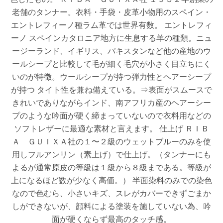
老舗のタンナー。衣料・手袋・皮革小物用のスペイン・
エントレフィーノ種ラム革では世界有数。 エントレフィ
ーノ スペインカタロニア地方に生息する羊の種類。ニュ
ージーランド、イギリス、パキスタンなど他の産地のウ
ールシープと比較して毛が細く毛穴が小さく目立ちにく
いのが特徴。ウールシープが持つ弾力性とヘアーシープ
が持つ タイト性を兼ね備えている。⇒表面がスムースで
きれいでありながらインド、南アフリカ産のヘアーシー
プのような吟面が硬く締まっていないので衣料用などの
ソフトレザーに最適な素材と言えます。 仕上げ ＲＩＢ
Ａ ＧＵＩＸＡ社の１〜２級のウェットブルーのみを使
用しフルアンリン（素上げ）で仕上げ。（タンナーにも
よるが通常原皮の等級は１級から８級まである。等級が
上になるほど数が少なく高価。） 半面染料のみでの染色
なので色むら、小さいキズ、スレがカバーできずごまか
しができないが、顔料による塗装を施していない為、吟
面が硬くならず最高のタッチ感。