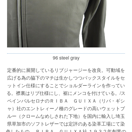
96 steel gray
定番的に展開しているリブジャージーを改良。可動域を
広げる為の脇下のマチは生かしつつバックスタイルをセ
ットイン仕様にすることでショルダーラインを作ってい
る。襟裏はリブ仕様にし、裾にメンコを付けている。/ス
ペインバルセロナのＲＩＢＡ ＧＵＩＸＡ（リバ・ギシ
ャ）社のエントレィーノ種のグレードの高いウェットブ
ルー（クロームなめしされた下地）を国内に輸入し埼玉
県草加市のソフトレザーでは定評のある染革工場にて染
色したもの。 ＲＩＢＡ ＧＵＩＸＡ社 １９３２年創業の