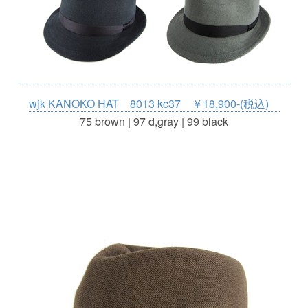
wjk KANOKO HAT 8013 kc37 ￥18,900-(税込)
75 brown | 97 d,gray | 99 black