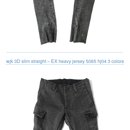
wjk 3D slim straight – EX heavy jersey 5065 hj04 3 colors