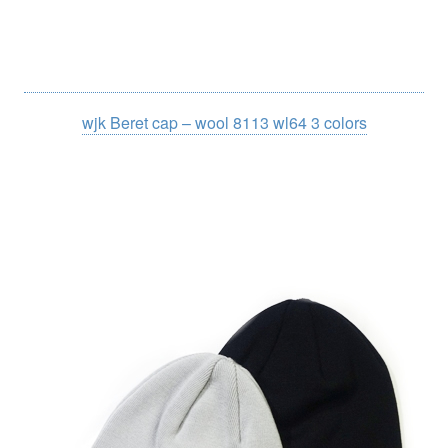
wjk Beret cap – wool 8113 wl64 3 colors