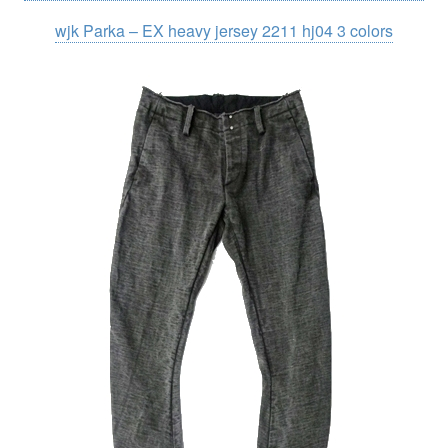
wjk Parka – EX heavy jersey 2211 hj04 3 colors