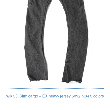
wjk 3D Slim cargo – EX heavy jersey 5092 hj04 3 colors