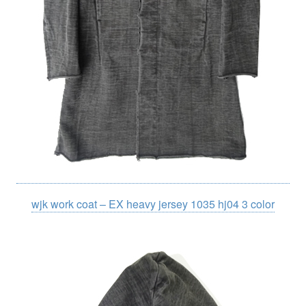
wjk work coat – EX heavy jersey 1035 hj04 3 color