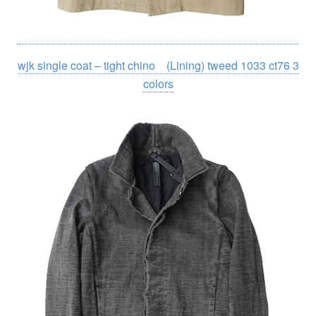
wjk single coat – tight chino (Lining) tweed 1033 ct76 3
colors