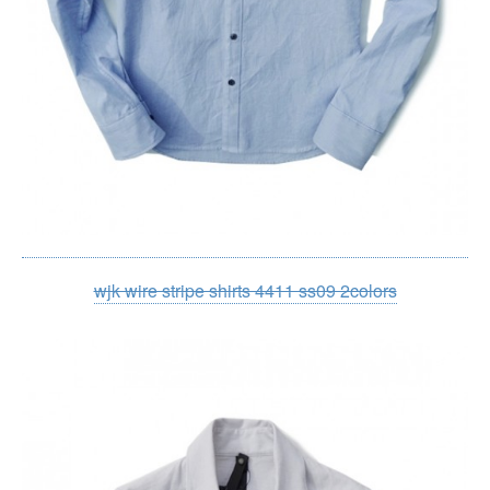
wjk wire stripe shirts 4411 ss09 2colors