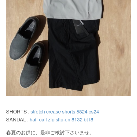
SHORTS :
stretch crease shorts 5824 cs24
SANDAL :
hair calf zip slip-on 8132 bt18
春夏のお供に、是非ご検討下さいませ。