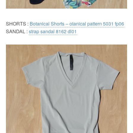
SHORTS :
Botanical Shorts – otanical pattern 5031 fp06
SANDAL :
strap sandal 8162 dl01