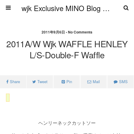
wjk Exclusive MINO Blog ブログ
2011年9月6日 • No Comments
2011A/W Wjk WAFFLE HENLEY
L/S-Double-F Waffle
Share
Tweet
Pin
Mail
SMS
ヘンリーネックカットソー