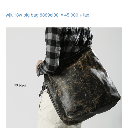
wjk 18w big bag 8889cl08 ￥45,000 + tax