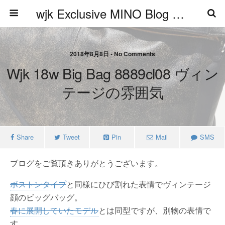
wjk Exclusive MINO Blog ブログ
2018年8月8日 • No Comments
Wjk 18w Big Bag 8889cl08 ヴィン
テージの雰囲気
Share
Tweet
Pin
Mail
SMS
ブログをご覧頂きありがとうございます。
ボストンタイプ
と同様にひび割れた表情でヴィンテージ
顔のビッグバッグ。
春に展開していたモデル
とは同型ですが、別物の表情で
す。