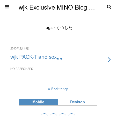
wjk Exclusive MINO Blog ブログ
Tags › くつした
2013年2月19日
wjk PACK-T and sox,,,,
NO RESPONSES
Back to top
Mobile
Desktop