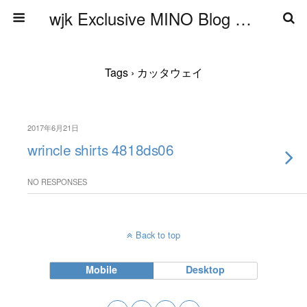
wjk Exclusive MINO Blog ブログ
Tags › カッタウェイ
2017年6月21日
wrincle shirts 4818ds06
NO RESPONSES
Back to top
Mobile
Desktop