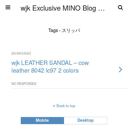
wjk Exclusive MINO Blog ブログ
Tags › スリッパ
2013年5月6日
wjk LEATHER SANDAL – cow
leather 8042 lc97 2 colors
NO RESPONSES
Back to top
Mobile
Desktop