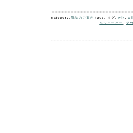
category:
商品のご案内
tags: タグ:
wjk
,
wj
ルジェーケー
,
ダ