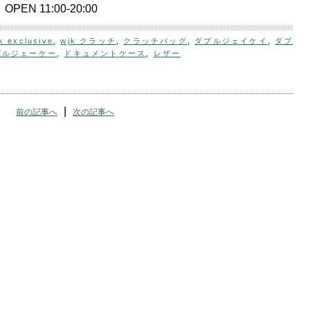
OPEN 11:00-20:00
k exclusive
,
wjk クラッチ
,
クラッチバッグ
,
ダブルジェイケイ
,
ダブ
ヴルジェーケー
,
ドキュメントケース
,
レザー
|
前の記事へ
次の記事へ