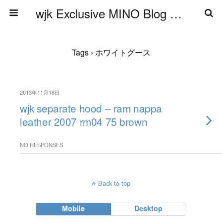
wjk Exclusive MINO Blog ブログ
Tags › ホワイトグース
2013年11月18日
wjk separate hood – ram nappa
leather 2007 rm04 75 brown
NO RESPONSES
Back to top
Mobile
Desktop