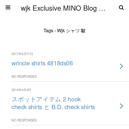
wjk Exclusive MINO Blog ブログ
Tags › Wjk シャツ 皺
2017年6月21日
wrincle shirts 4818ds06
NO RESPONSES
2014年4月4日
スポットアイテム 2 hook
check shirts と B.D. check shirts
NO RESPONSES