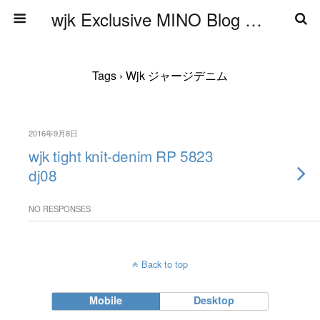
wjk Exclusive MINO Blog ブログ
Tags › Wjk ジャージデニム
2016年9月8日
wjk tight knit-denim RP 5823
dj08
NO RESPONSES
Back to top
Mobile
Desktop