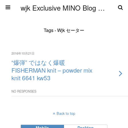
wjk Exclusive MINO Blog ブログ
Tags › Wjk セーター
2016年10月21日
“爆弾” ではなく爆暖
FISHERMAN knit – powder mix
knit 6641 kw53
NO RESPONSES
Back to top
Mobile
Desktop