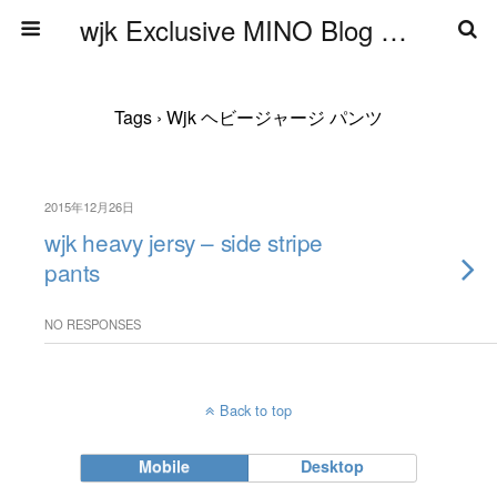
wjk Exclusive MINO Blog ブログ
Tags › Wjk ヘビージャージ パンツ
2015年12月26日
wjk heavy jersy – side stripe
pants
NO RESPONSES
Back to top
Mobile
Desktop