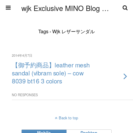
wjk Exclusive MINO Blog ブログ
Tags › Wjk レザーサンダル
2014年4月7日
【御予約商品】leather mesh
sandal (vibram sole) – cow
8039 bt16 3 colors
NO RESPONSES
Back to top
Mobile
Desktop