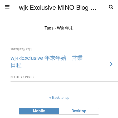
wjk Exclusive MINO Blog ブログ
Tags › Wjk 年末
2012年12月27日
wjk×Exclusive 年末年始 営業
日程
NO RESPONSES
Back to top
Mobile
Desktop