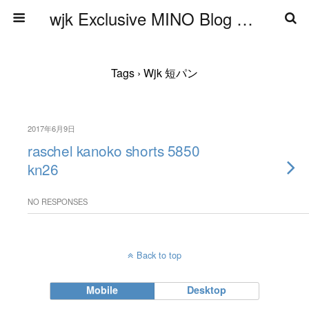
wjk Exclusive MINO Blog ブログ
Tags › Wjk 短パン
2017年6月9日
raschel kanoko shorts 5850
kn26
NO RESPONSES
Back to top
Mobile
Desktop