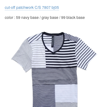
cut-off patchwork C/S 7807 bj05
color : 59 navy base / gray base / 99 black base