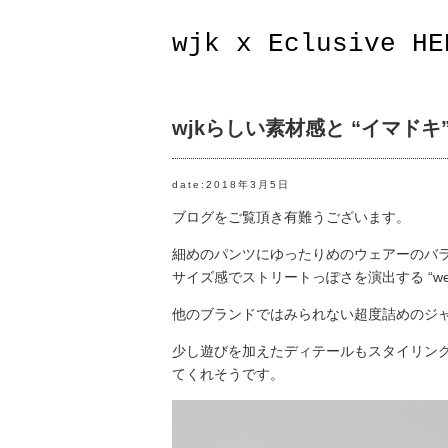
wjk x Eclusive HE
wjkらしい素材感と “イマド
date:2018年3月5日
ブログをご覧頂き有難うございます。
細めのパンツにゆったりめのウェアーのバ
サイズ感でストリートっぽさを演出する “western
他のブランドではみられない超度詰めのジ
少し遊びを加えたディテールもスタイリン
てくれそうです。