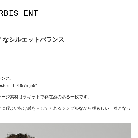
RBIS ENT
キ” なシルエットバランス
ランス。
 T 7857mj55”
ャージ素材はラギットで存在感のある一枚です。
グに程よい抜け感を＋してくれるシンプルながら頼もしい一着となっ