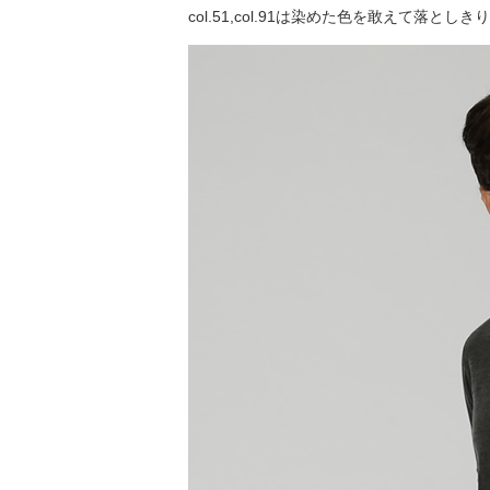
col.51,col.91は染めた色を敢えて落