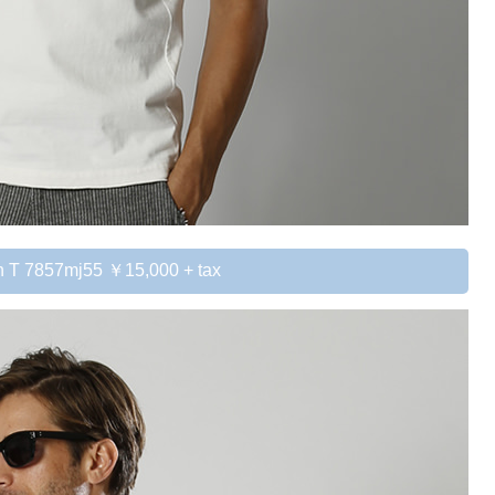
n T 7857mj55 ￥15,000 + tax