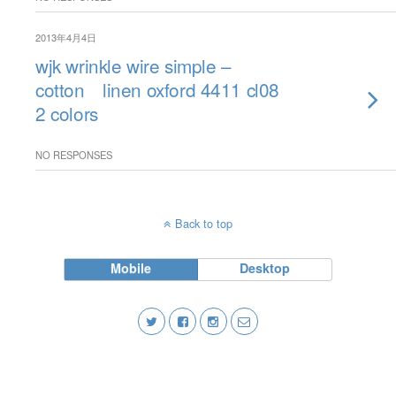
2013年4月4日
wjk wrinkle wire simple –
cotton linen oxford 4411 cl08
2 colors
NO RESPONSES
Back to top
Mobile
Desktop