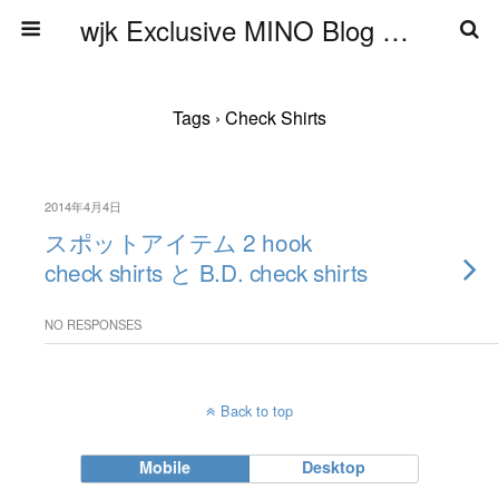
wjk Exclusive MINO Blog ブログ
Tags › Check Shirts
2014年4月4日
スポットアイテム 2 hook
check shirts と B.D. check shirts
NO RESPONSES
Back to top
Mobile
Desktop