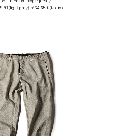
k x! – medium single jersey
 91(light gray) ￥34,650-(tax in)