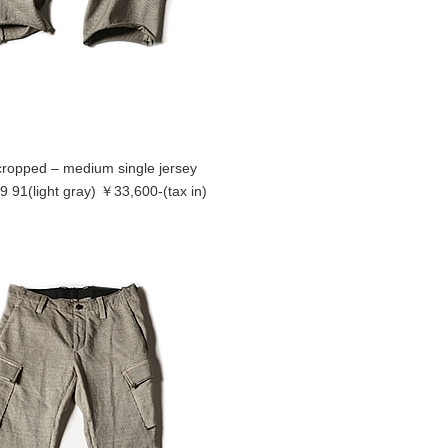
 cropped – medium single jersey
 91(light gray) ￥33,600-(tax in)