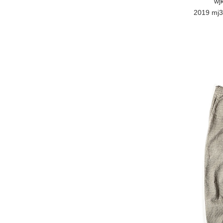
wj
2019 mj39