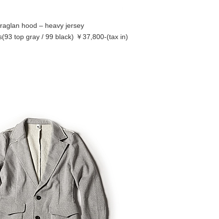
 raglan hood – heavy jersey
s(93 top gray / 99 black) ￥37,800-(tax in)