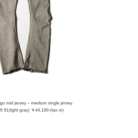
go mid jersey – medium single jersey
 91(light gray) ￥44,100-(tax in)