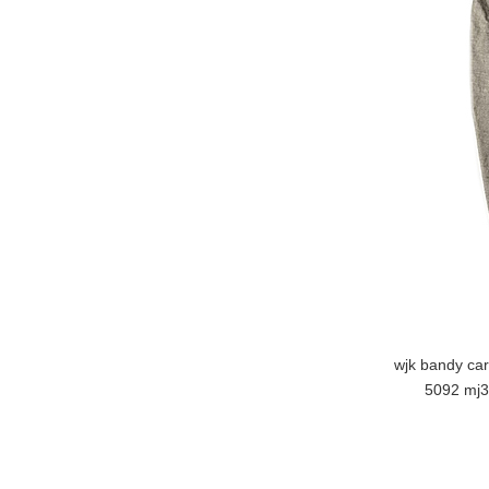
wjk bandy car
5092 mj39