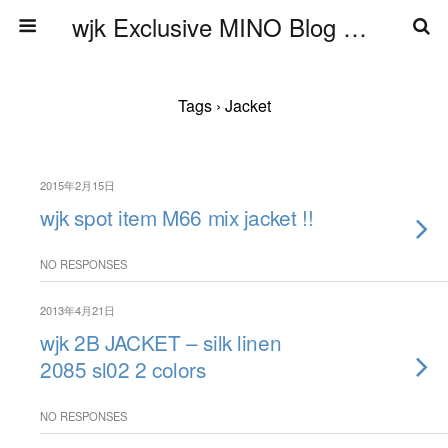
wjk Exclusive MINO Blog ブログ
Tags › Jacket
2015年2月15日
wjk spot item M66 mix jacket !!
NO RESPONSES
2013年4月21日
wjk 2B JACKET – silk linen
2085 sl02 2 colors
NO RESPONSES