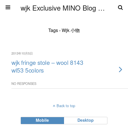
wjk Exclusive MINO Blog ブログ
Tags › Wjk 小物
2013年10月5日
wjk fringe stole – wool 8143
wl53 5colors
NO RESPONSES
Back to top
Mobile
Desktop