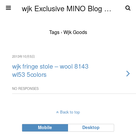
wjk Exclusive MINO Blog ブログ
Tags › Wjk Goods
2013年10月5日
wjk fringe stole – wool 8143
wl53 5colors
NO RESPONSES
Back to top
Mobile
Desktop