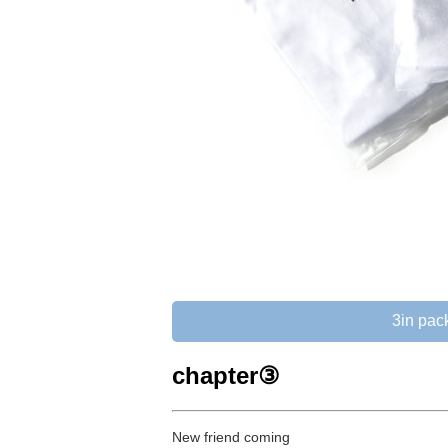
3in pac
chapter③
New friend coming