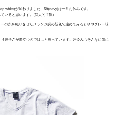
 white)が加わりました。59(navy)は一旦お休みです。
狙っていると思います。(個人的主観)
い糸とグレーの糸を織り交ぜたメランジ調の新色で遠めでみるとややグレー味
より軽快さが際立つのでは…と思っています。汗染みもそんなに気に