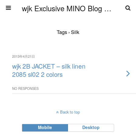
wjk Exclusive MINO Blog ブログ
Tags › Silk
2013年4月21日
wjk 2B JACKET – silk linen
2085 sl02 2 colors
NO RESPONSES
Back to top
Mobile
Desktop